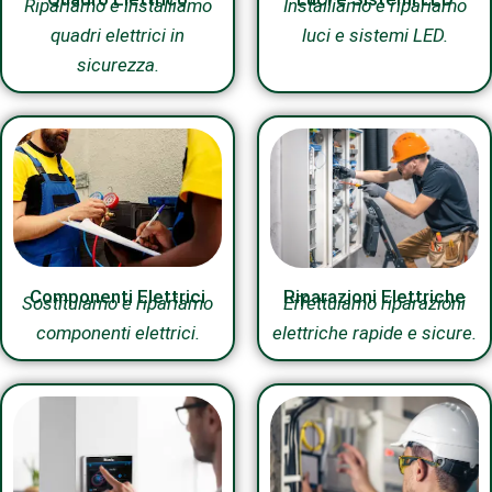
Ripariamo e installiamo
Installiamo e ripariamo
quadri elettrici in
luci e sistemi LED.
sicurezza.
Componenti Elettrici
Riparazioni Elettriche
Sostituiamo e ripariamo
Effettuiamo riparazioni
componenti elettrici.
elettriche rapide e sicure.