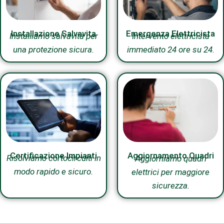
Installazione Salvavita
Emergenza Elettricista
Installiamo salvavita per
Intervento elettricista
una protezione sicura.
immediato 24 ore su 24.
Certificazione Impianti
Aggiornamento Quadri
Risolviamo cortocircuiti in
Aggiorniamo quadri
modo rapido e sicuro.
elettrici per maggiore
sicurezza.