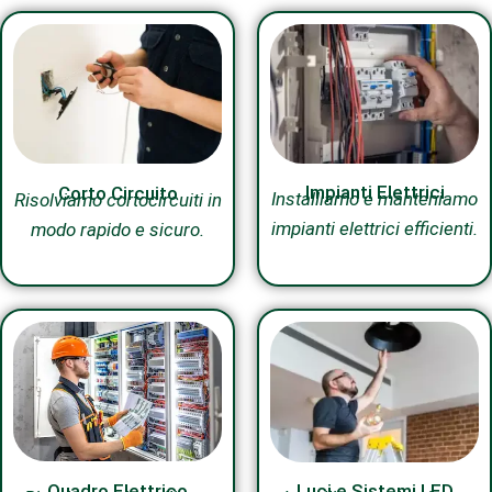
Impianti Elettrici
Corto Circuito
Installiamo e manteniamo
Risolviamo cortocircuiti in
impianti elettrici efficienti.
modo rapido e sicuro.
Quadro Elettrico
Luci e Sistemi LED