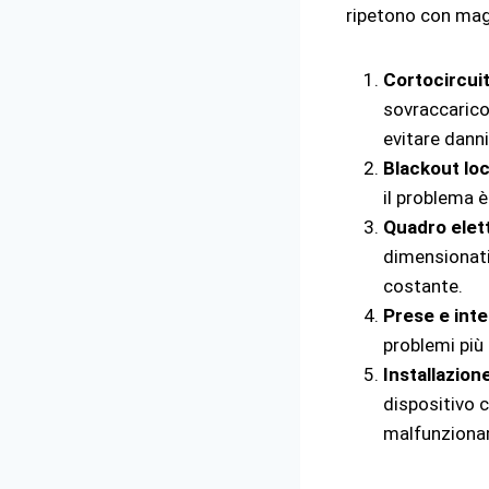
ripetono con mag
Cortocircuit
sovraccarico
evitare danni
Blackout loc
il problema è
Quadro elet
dimensionati
costante.
Prese e int
problemi più 
Installazion
dispositivo 
malfunzionam