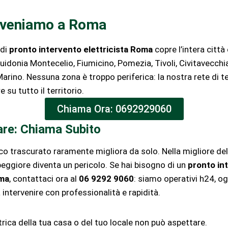
rveniamo a Roma
 di
pronto intervento elettricista Roma
copre l’intera città
 Guidonia Montecelio, Fiumicino, Pomezia, Tivoli, Civitavecchi
 Marino. Nessuna zona è troppo periferica: la nostra rete di t
 su tutto il territorio.
Chiama Ora: 0692929060
re: Chiama Subito
co trascurato raramente migliora da solo. Nella migliore del
 peggiore diventa un pericolo. Se hai bisogno di un
pronto in
oma
, contattaci ora al
06 9292 9060
: siamo operativi h24, og
a intervenire con professionalità e rapidità.
trica della tua casa o del tuo locale non può aspettare.