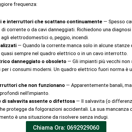
giore frequenza:
i e interruttori che scattano continuamente
— Spesso ca
 di corrente o da cavi danneggiati. Richiedono una diagnos
 agli elettrodomestici o, peggio, incendi.
alizzati
— Quando la corrente manca solo in alcune stanze o i
 quasi sempre nel quadro elettrico o in un cavo interrotto.
trico danneggiato o obsoleto
— Gli impianti più vecchi non
 per i consumi moderni. Un quadro elettrico fuori norma è u
erruttori che non funzionano
— Apparentemente banali, ma 
profondi nell’impianto.
e di salvavita assente o difettosa
— Il salvavita (o differenzi
che protegge da folgorazioni accidentali. La sua mancanza o
ento è una situazione da risolvere senza indugi.
Chiama Ora: 0692929060