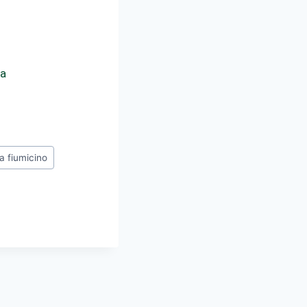
ma
ta fiumicino