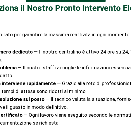
ona il Nostro Pronto Intervento Ele
utturato per garantire la massima reattività in ogni momento 
umero dedicato
— Il nostro centralino è attivo 24 ore su 24, 
i.
problema
— Il nostro staff raccoglie le informazioni essenziali
adatto.
ta interviene rapidamente
— Grazie alla rete di professionisti
 tempi di attesa sono ridotti al minimo.
isoluzione sul posto
— Il tecnico valuta la situazione, forni
lve il guasto in modo definitivo.
ertificato
— Ogni lavoro viene eseguito secondo le normati
documentazione se richiesta.