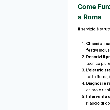
Come Funzi
a Roma
Il servizio è str
Chiami al n
festivi inclus
Descrivi il 
tecnico più 
L’elettricis
tutta Roma, i
Diagnosi e r
chiaro e riso
Intervento c
rilascio di 