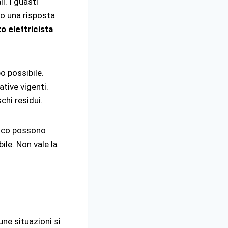
i. I guasti
no una risposta
o elettricista
po possibile.
ative vigenti.
chi residui.
rico possono
ile. Non vale la
une situazioni si