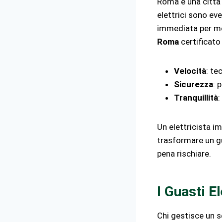
Roma è una città e
elettrici sono eve
immediata per mot
Roma
certificato 
Velocità
: te
Sicurezza
: 
Tranquillità
:
Un elettricista i
trasformare un gu
pena rischiare.
I Guasti E
Chi gestisce un s