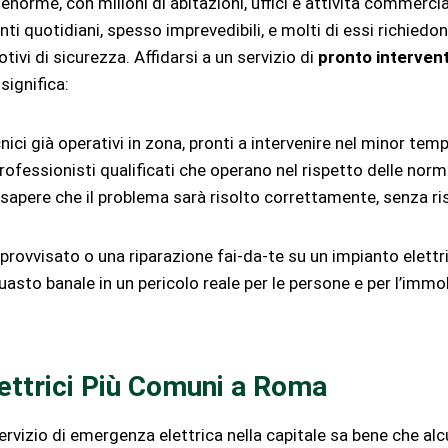
norme, con milioni di abitazioni, uffici e attività commercial
nti quotidiani, spesso imprevedibili, e molti di essi richiedo
ivi di sicurezza. Affidarsi a un servizio di
pronto intervent
significa:
cnici già operativi in zona, pronti a intervenire nel minor tem
professionisti qualificati che operano nel rispetto delle norm
 sapere che il problema sarà risolto correttamente, senza ris
mprovvisato o una riparazione fai-da-te su un impianto elett
asto banale in un pericolo reale per le persone e per l’immob
lettrici Più Comuni a Roma
ervizio di emergenza elettrica nella capitale sa bene che alc