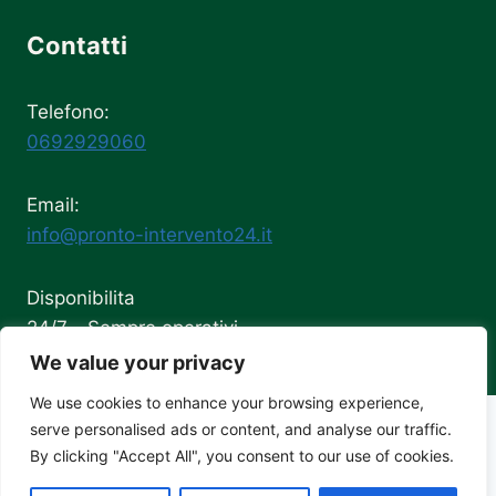
Contatti
Telefono:
0692929060
Email:
info@pronto-intervento24.it
Disponibilita
24/7 - Sempre operativi
We value your privacy
We use cookies to enhance your browsing experience,
serve personalised ads or content, and analyse our traffic.
By clicking "Accept All", you consent to our use of cookies.
Gianluca Battisti
©2026 - All Rights Reserved |
P.IVA
03291650731