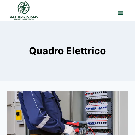
Salta
al
contenuto
Quadro Elettrico