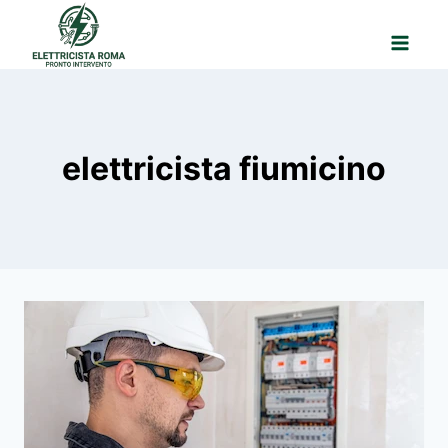
Salta
al
contenuto
elettricista fiumicino